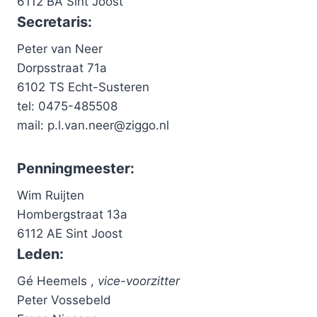
6112 BA Sint Joost
Secretaris:
Peter van Neer
Dorpsstraat 71a
6102 TS Echt-Susteren
tel: 0475-485508
mail: p.l.van.neer@ziggo.nl
Penningmeester:
Wim Ruijten
Hombergstraat 13a
6112 AE Sint Joost
Leden:
Gé Heemels ,
vice-voorzitter
Peter Vossebeld